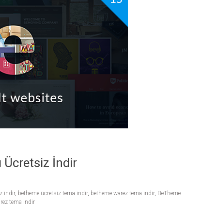
cretsiz İndir
 indir
,
betheme ücretsiz tema indir
,
betheme warez tema indir
,
BeTheme
rez tema indir