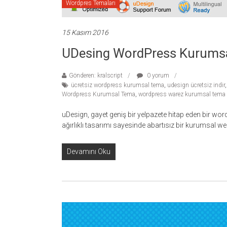
Wordpres Temaları
15 Kasım 2016
UDesing WordPress Kurumsa
Gönderen: kralscript
0 yorum
ücretsiz wordpress kurumsal tema
,
udesign ücretsiz indir
Wordpress Kurumsal Tema
,
wordpress warez kurumsal tema
uDesign, gayet geniş bir yelpazete hitap eden bir wo
ağırlıklı tasarımı sayesinde abartısız bir kurumsal web
Devamını Oku