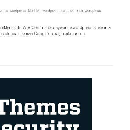
z seo
,
wordpress eklentileri
,
wordpress seo pakedi indir
,
wordpress
eklentisidir. WooCommerce sayesinde wordpress sitelerinizi
 satış olunca sitenizin Google‘da başta çıkması da