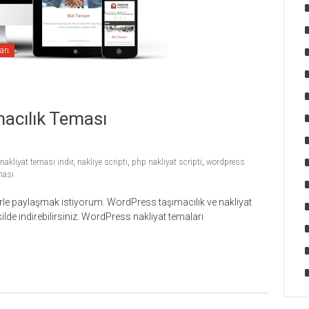
arı
acılık Teması
nakliyat teması indir
,
nakliye scripti
,
php nakliyat scripti
,
wordpress
ması
rle paylaşmak istiyorum. WordPress taşımacılık ve nakliyat
ilde indirebilirsiniz. WordPress nakliyat temaları