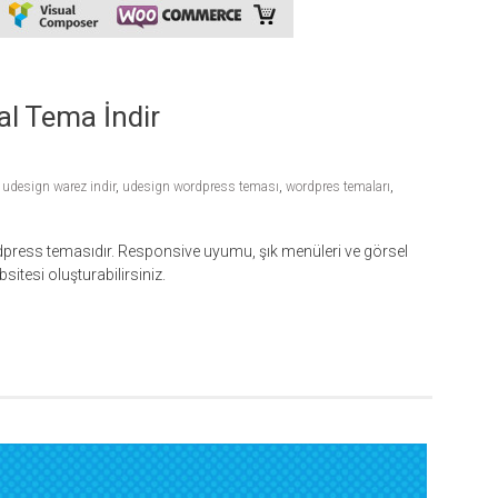
l Tema İndir
,
udesign warez indir
,
udesign wordpress teması
,
wordpres temaları
,
rdpress temasıdır. Responsive uyumu, şık menüleri ve görsel
sitesi oluşturabilirsiniz.