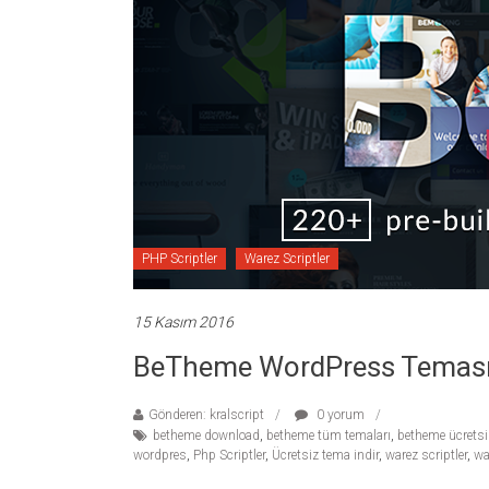
PHP Scriptler
Warez Scriptler
15 Kasım 2016
BeTheme WordPress Teması Ü
Gönderen: kralscript
0 yorum
betheme download
,
betheme tüm temaları
,
betheme ücretsiz
wordpres
,
Php Scriptler
,
Ücretsiz tema indir
,
warez scriptler
,
wa