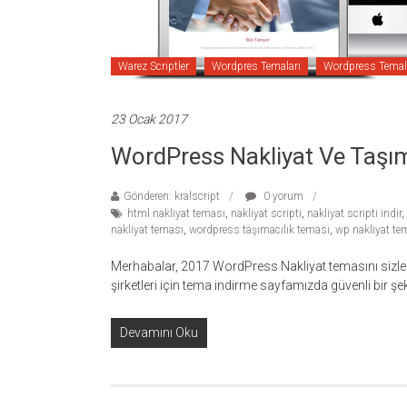
Warez Scriptler
Wordpres Temaları
Wordpress Temal
23 Ocak 2017
WordPress Nakliyat Ve Taşım
Gönderen: kralscript
0 yorum
html nakliyat teması
,
nakliyat scripti
,
nakliyat scripti indir
,
nakliyat teması
,
wordpress taşımacılık teması
,
wp nakliyat te
Merhabalar, 2017 WordPress Nakliyat temasını sizle
şirketleri için tema indirme sayfamızda güvenli bir şek
Devamını Oku