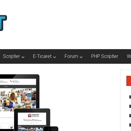
Scriptler
E-Ticaret
Forum
PHP Scriptler
W