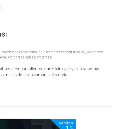
sı
ı
,
wordpress escort tema indir
,
wordpress escort temaları
,
wordpress
heme
,
wordpress özel escort teması
assiPress teması kullanmaktan sıkılmış ve yenilik yapmayı
 hizmetinizde. Uzun zamandır üzerinde