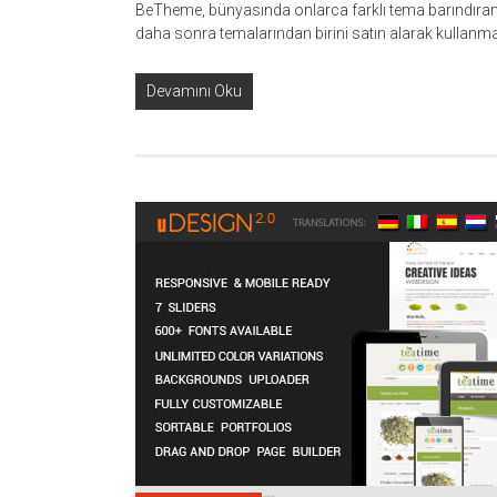
BeTheme, bünyasında onlarca farklı tema barındıran b
daha sonra temalarından birini satın alarak kullanman
Devamını Oku