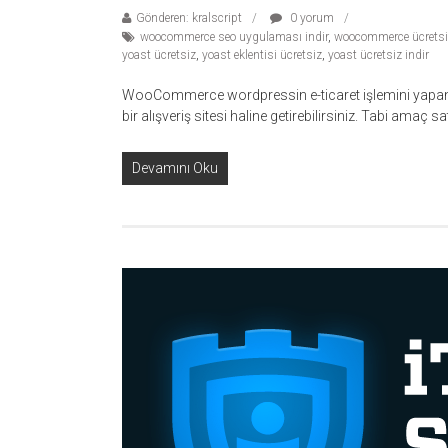
Gönderen: kralscript
0 yorum
woocommerce seo uygulaması indir
,
woocommerce ücretsi
yoast ücretsiz
,
yoast eklentisi ücretsiz
,
yoast ücretsiz indir
WooCommerce wordpressin e-ticaret işlemini yapan 
bir alışveriş sitesi haline getirebilirsiniz. Tabi amaç
Devamını Oku