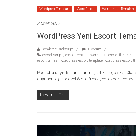
Wordpres Temaları
WordPress
Wordpress Temaları
3 Ocak 2017
WordPress Yeni Escort Tema
Gönderen: kralscript
0 yorum
escort scripti
,
escort temaları
,
wordpress escort ilan temas
escort teması
,
wordpress escort template
,
wordpress escort t
Merhaba sayın kullanıcılarımız, artık bir çok kişi Cl
düşünen kişilere özel WordPress yeni escort teması
Devamını Oku